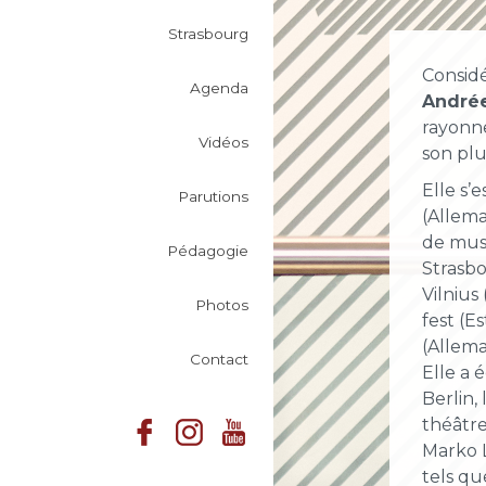
Strasbourg
Considé
Agenda
Andrée
rayonne
Vidéos
son plu
Elle s’
Parutions
(Allema
de musi
Pédagogie
Strasbo
Vilnius
Photos
fest (E
(Allema
Contact
Elle a 
Berlin,
théâtre
Marko L
tels qu