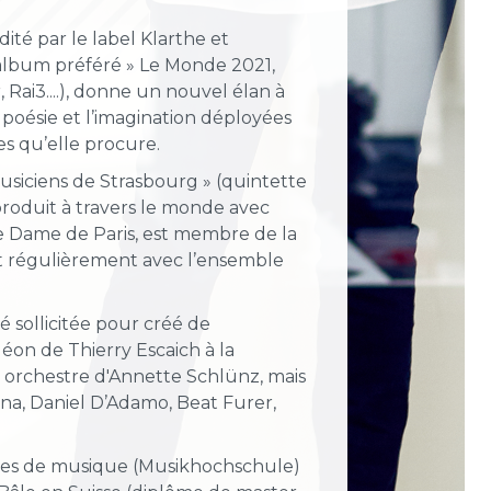
ité par le label Klarthe et
 album préféré » Le Monde 2021,
 Rai3....), donne un nouvel élan à
 poésie et l’imagination déployées
es qu’elle procure.
siciens de Strasbourg » (quintette
e produit à travers le monde avec
re Dame de Paris, est membre de la
it régulièrement avec l’ensemble
é sollicitée pour créé de
on de Thierry Escaich à la
 orchestre d'Annette Schlünz, mais
na, Daniel D’Adamo, Beat Furer,
eures de musique (Musikhochschule)