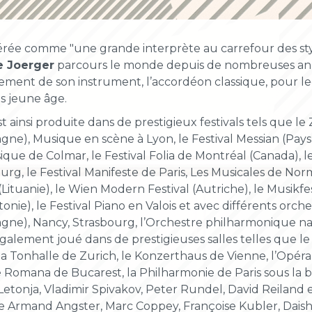
rée comme "une grande interprète au carrefour des sty
 Joerger
parcours le monde depuis de nombreuses ann
ment de son instrument, l’accordéon classique, pour le
s jeune âge.
est ainsi produite dans de prestigieux festivals tels que l
gne), Musique en scène à Lyon, le Festival Messian (Pays d
que de Colmar, le Festival Folia de Montréal (Canada), l
urg, le Festival Manifeste de Paris, Les Musicales de Nor
 (Lituanie), le Wien Modern Festival (Autriche), le Musikf
stonie), le Festival Piano en Valois et avec différents orc
gne), Nancy, Strasbourg, l’Orchestre philharmonique nat
également joué dans de prestigieuses salles telles que l
 la Tonhalle de Zurich, le Konzerthaus de Vienne, l’Opéra
 Romana de Bucarest, la Philharmonie de Paris sous la 
etonja, Vladimir Spivakov, Peter Rundel, David Reiland 
e Armand Angster, Marc Coppey, Françoise Kubler, Daish