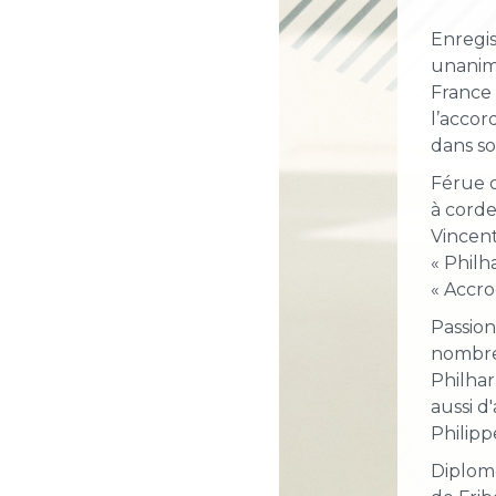
Enregis
unanime
France 
l’accor
dans so
Férue d
à corde
Vincent
« Philh
« Accro
Passion
nombre
Philhar
aussi d
Philipp
Diplomé