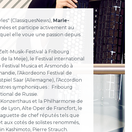
les" (ClassiquesNews),
Marie-
ées et participe activement au
quel elle voue une passion depuis
e Zelt-Musik-Festival à Fribourg
e la Meije), le Festival international
e Festival Musica et Arsmondo à
mandie, l’Akordeono Festival de
estpiel Saar (Allemagne), l’Accordion
hestres symphoniques :
Fribourg
ional de Russie.
e Konzerthaus et la Philharmonie de
 de Lyon, Alte Oper de Francfort, le
baguette de chef réputés tels que
et aux cotés de solistes renommés,
in Kashimoto, Pierre Strauch.