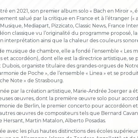
tré en 2021, son premier album solo « Bach en Miroir », éd
ment salué par la critique en France et à l’étranger («
Musique, Mediapart, Pizzicato, Classic News, France Inter,
déon classique vu l’originalité du programme proposé, la
n interprétation ainsi que la chaleur des couleurs sonor
e musique de chambre, elle a fondé l’ensemble « Les mu
s et accordéon), dont elle est la directrice artistique, s
 Dubois, organiste titulaire des grandes-orgues de Not
armonie de Poche », de l’ensemble « Linea » et se produ
che Note » de Strasbourg.
née par la création artistique, Marie-Andrée Joerger a ét
uses œuvres, dont la première œuvre solo pour accordé
monie de Berlin, le premier concerto pour accordéon et
'autres œuvres de compositeurs tels que Bernard Cavan
e Hersant, Martin Matalon, Alberto Posadas.
e avec les plus hautes distinctions des écoles supéri