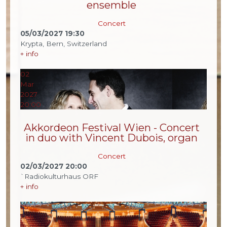
ensemble
Concert
05/03/2027
19:30
Krypta, Bern, Switzerland
+ info
02
Mar
2027
20:00
Akkordeon Festival Wien - Concert
in duo with Vincent Dubois, organ
Concert
02/03/2027
20:00
`Radiokulturhaus ORF
+ info
25
Feb
2027