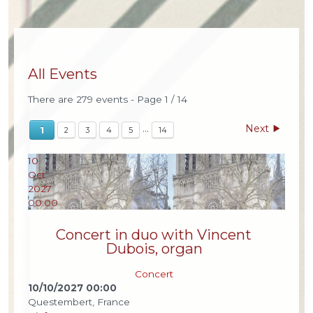
All Events
There are 279 events
- Page 1 / 14
Next
...
1
2
3
4
5
14
10
Oct
2027
00:00
Concert in duo with Vincent
Dubois, organ
Concert
10/10/2027
00:00
Questembert, France