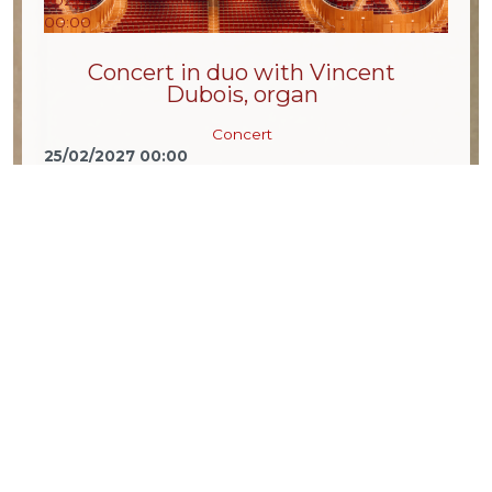
00:00
Concert in duo with Vincent
Dubois, organ
Concert
25/02/2027
00:00
Cologne Philharmonic Hall, Germany
+ info
29
Jan
2027
00:00
Mizmorin Festival with Yaron
Deutsch, guitare
Concert
29/01/2027
00:00
Basel, CH
+ info