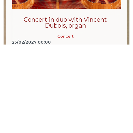
00:00
Concert in duo with Vincent
Dubois, organ
Concert
25/02/2027
00:00
Cologne Philharmonic Hall, Germany
+ info
29
Jan
2027
00:00
Mizmorin Festival with Yaron
Deutsch, guitare
Concert
29/01/2027
00:00
Basel, CH
+ info