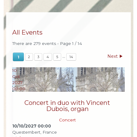
All Events
There are 279 events
- Page 1 / 14
Next
...
1
2
3
4
5
14
10
Oct
2027
00:00
Concert in duo with Vincent
Dubois, organ
Concert
10/10/2027
00:00
Questembert, France