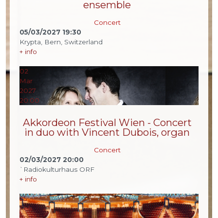
ensemble
Concert
05/03/2027
19:30
Krypta, Bern, Switzerland
+ info
02
Mar
2027
20:00
Akkordeon Festival Wien - Concert
in duo with Vincent Dubois, organ
Concert
02/03/2027
20:00
`Radiokulturhaus ORF
+ info
25
Feb
2027